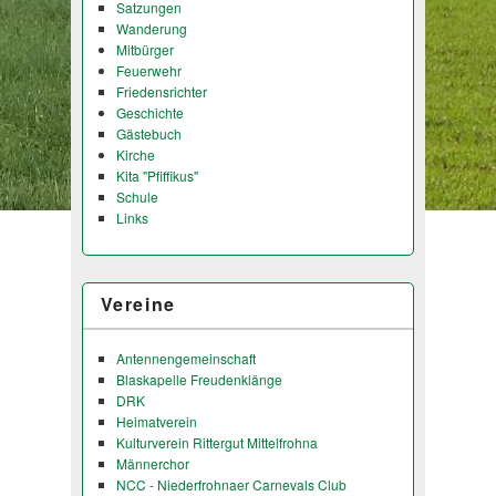
Satzungen
Wanderung
Mitbürger
Feuerwehr
Friedensrichter
Geschichte
Gästebuch
Kirche
Kita "Pfiffikus"
Schule
Links
Vereine
Antennengemeinschaft
Blaskapelle Freudenklänge
DRK
Heimatverein
Kulturverein Rittergut Mittelfrohna
Männerchor
NCC - Niederfrohnaer Carnevals Club