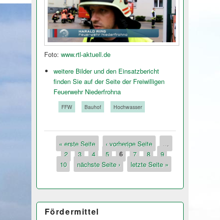
Foto:
www.rtl-aktuell.de
weitere Bilder und den Einsatzbericht
finden Sie auf der Seite der Freiwilligen
Feuerwehr Niederfrohna
Tags:
FFW
Bauhof
Hochwasser
« erste Seite
‹ vorherige Seite
…
Seiten
2
3
4
5
6
7
8
9
10
nächste Seite ›
letzte Seite »
Fördermittel