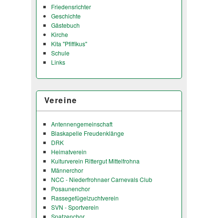
Friedensrichter
Geschichte
Gästebuch
Kirche
Kita "Pfiffikus"
Schule
Links
Vereine
Antennengemeinschaft
Blaskapelle Freudenklänge
DRK
Heimatverein
Kulturverein Rittergut Mittelfrohna
Männerchor
NCC - Niederfrohnaer Carnevals Club
Posaunenchor
Rassegefügelzuchtverein
SVN - Sportverein
Spatzenchor