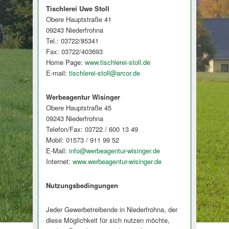
Tischlerei Uwe Stoll
Obere Hauptstraße 41
09243 Niederfrohna
Tel.: 03722/85341
Fax: 03722/403693
Home Page:
www.tischlerei-stoll.de
E-mail:
tischlerei-stoll@arcor.de
Werbeagentur Wisinger
Obere Hauptstraße 45
09243 Niederfrohna
Telefon/Fax: 03722 / 600 13 49
Mobil: 01573 / 911 99 52
E-Mail:
info@werbeagentur-wisinger.de
Internet:
www.werbeagentur-wisinger.de
Nutzungsbedingungen
Jeder Gewerbetreibende in Niederfrohna, der
diese Möglichkeit für sich nutzen möchte,