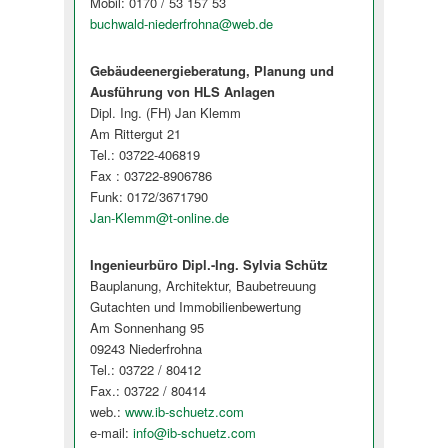
Mobil: 0170 / 53 157 53
buchwald-niederfrohna@web.de
Gebäudeenergieberatung, Planung und
Ausführung von HLS Anlagen
Dipl. Ing. (FH) Jan Klemm
Am Rittergut 21
Tel.: 03722-406819
Fax : 03722-8906786
Funk: 0172/3671790
Jan-Klemm@t-online.de
Ingenieurbüro Dipl.-Ing. Sylvia Schütz
Bauplanung, Architektur, Baubetreuung
Gutachten und Immobilienbewertung
Am Sonnenhang 95
09243 Niederfrohna
Tel.: 03722 / 80412
Fax.: 03722 / 80414
web.:
www.ib-schuetz.com
e-mail:
info@ib-schuetz.com