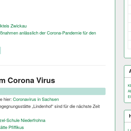
kteis Zwickau
aßnahmen anlässlich der Corona-Pandemie für den
um Corona Virus
K
A
El
e hier:
Coronavirus in Sachsen
egegnungsstätte „Lindenhof“ sind für die nächste Zeit
rzel-Schule Niederfrohna
tte Pfiffikus
L