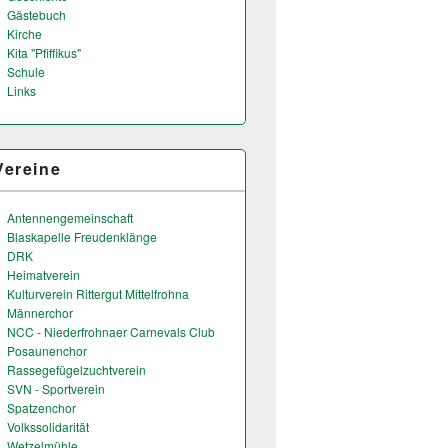
Gästebuch
Kirche
Kita "Pfiffikus"
Schule
Links
Vereine
Antennengemeinschaft
Blaskapelle Freudenklänge
DRK
Heimatverein
Kulturverein Rittergut Mittelfrohna
Männerchor
NCC - Niederfrohnaer Carnevals Club
Posaunenchor
Rassegefügelzuchtverein
SVN - Sportverein
Spatzenchor
Volkssolidarität
Wetzelmühle