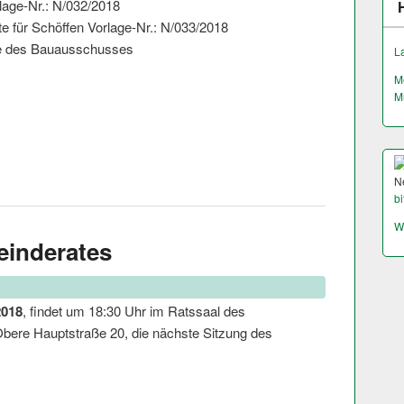
lage-Nr.: N/032/2018
te für Schöffen Vorlage-Nr.: N/033/2018
e des Bauausschusses
L
M
M
N
bi
W
einderates
2018
, findet um 18:30 Uhr im Ratssaal des
ere Hauptstraße 20, die nächste Sitzung des