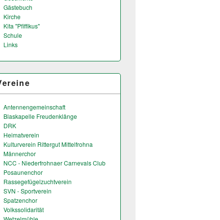
Gästebuch
Kirche
Kita "Pfiffikus"
Schule
Links
Vereine
Antennengemeinschaft
Blaskapelle Freudenklänge
DRK
Heimatverein
Kulturverein Rittergut Mittelfrohna
Männerchor
NCC - Niederfrohnaer Carnevals Club
Posaunenchor
Rassegefügelzuchtverein
SVN - Sportverein
Spatzenchor
Volkssolidarität
Wetzelmühle