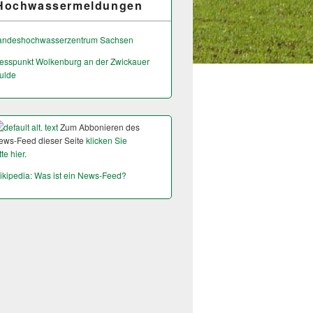
Hochwassermeldungen
andeshochwas­serzentrum Sachsen
esspunkt Wolkenburg an der Zwickauer
ulde
Zum Abbonieren des
ews-Feed dieser Seite
klicken Sie
tte hier.
ikipedia: Was ist ein News-Feed?