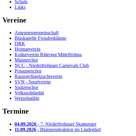
Schule
Links
Vereine
Antennengemeinschaft
Blaskapelle Freudenklänge
DRK
Heimatverein
Kulturverein Rittergut Mittelfrohna
Männerchor
NCC - Niederfrohnaer Carnevals Club
Posaunenchor
Rassegefügelzuchtverein
SVN - Sportverein
Spatzenchor
Volkssolidarität
Wetzelmühle
Termine
04.09.2026
- 7. Niederfrohnaer Skatturnier
11.09.2026
- Blutspendeaktion im Lindenhof