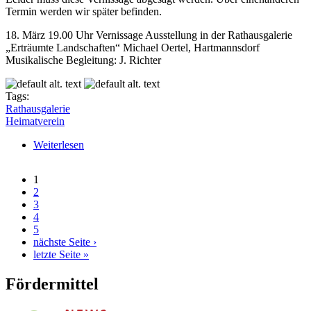
Termin werden wir später befinden.
18. März 19.00 Uhr Vernissage Ausstellung in der Rathausgalerie
„Erträumte Landschaften“ Michael Oertel, Hartmannsdorf
Musikalische Begleitung: J. Richter
Tags:
Rathausgalerie
Heimatverein
Weiterlesen
über Rathausgalerie „Erträumte Landschaften“
Michael Oertel (Abgesagt)
1
Seiten
2
3
4
5
nächste Seite ›
letzte Seite »
Fördermittel