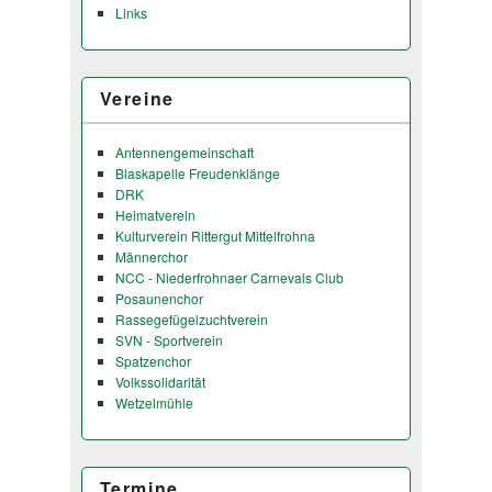
Links
Vereine
Antennengemeinschaft
Blaskapelle Freudenklänge
DRK
Heimatverein
Kulturverein Rittergut Mittelfrohna
Männerchor
NCC - Niederfrohnaer Carnevals Club
Posaunenchor
Rassegefügelzuchtverein
SVN - Sportverein
Spatzenchor
Volkssolidarität
Wetzelmühle
Termine