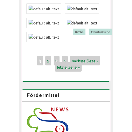
Tags:
Kirche
Christuskirche
1
2
3
4
nächste Seite ›
Seiten
letzte Seite »
Fördermittel