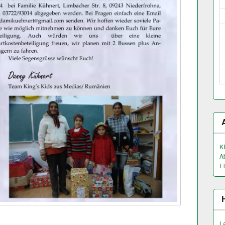
K
A
El
L