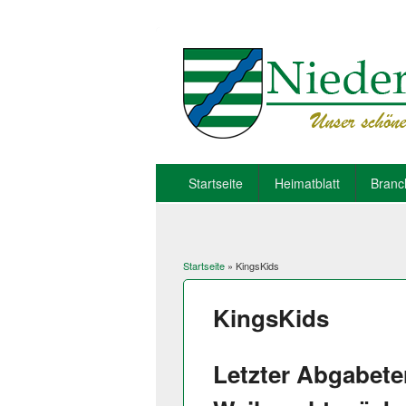
Startseite
Heimatblatt
Branc
Startseite
» KingsKids
Sie sind hier
KingsKids
Letzter Abgabete