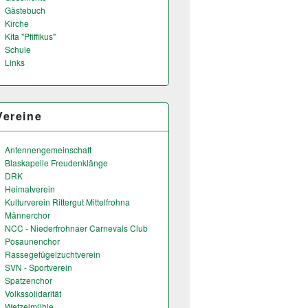
Gästebuch
Kirche
Kita "Pfiffikus"
Schule
Links
Vereine
Antennengemeinschaft
Blaskapelle Freudenklänge
DRK
Heimatverein
Kulturverein Rittergut Mittelfrohna
Männerchor
NCC - Niederfrohnaer Carnevals Club
Posaunenchor
Rassegefügelzuchtverein
SVN - Sportverein
Spatzenchor
Volkssolidarität
Wetzelmühle