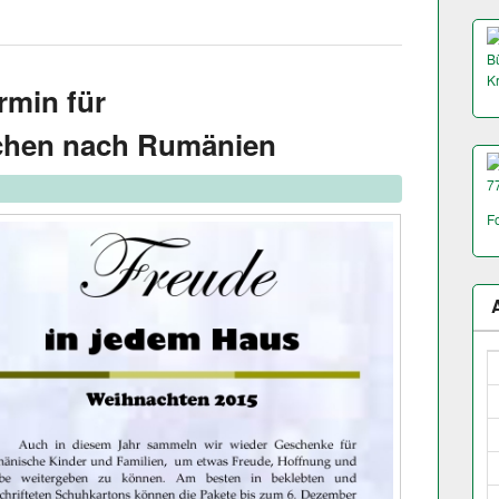
Bü
K
rmin für
chen nach Rumänien
7
F