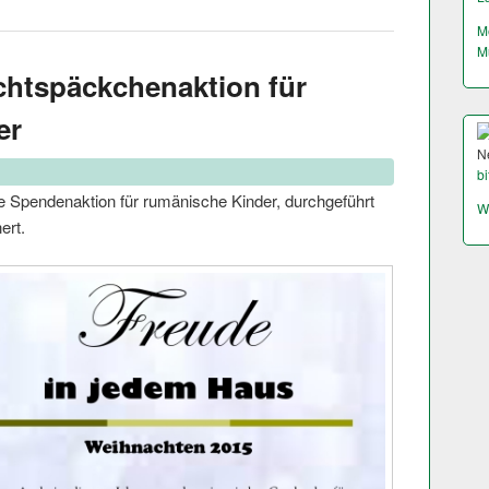
M
M
chtspäckchenaktion für
er
N
bi
iche Spendenaktion für rumänische Kinder, durchgeführt
W
ert.