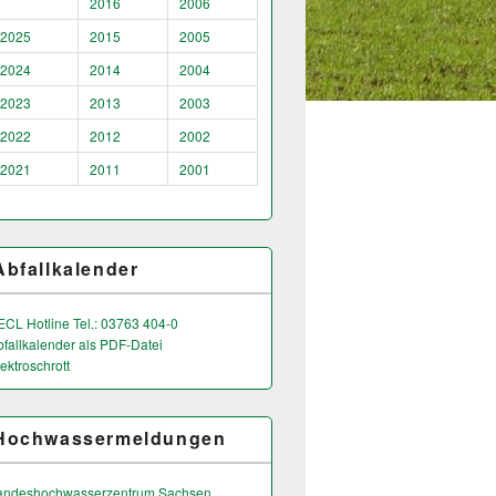
2016
2006
2025
2015
2005
2024
2014
2004
2023
2013
2003
2022
2012
2002
2021
2011
2001
Abfallkalender
ECL Hotline Tel.: 03763 404-0
bfallkalender als PDF-Datei
ektroschrott
Hochwassermeldungen
andeshochwas­serzentrum Sachsen