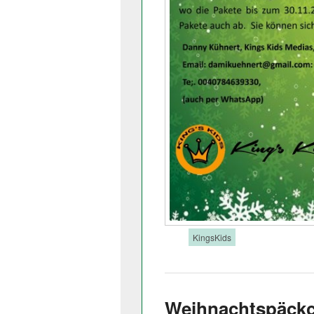
Tags:
KingsKids
Weihnachtspäckc