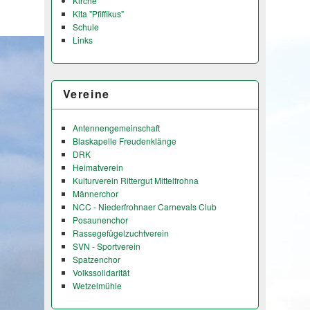
Kirche
Kita "Pfiffikus"
Schule
Links
Vereine
Antennengemeinschaft
Blaskapelle Freudenklänge
DRK
Heimatverein
Kulturverein Rittergut Mittelfrohna
Männerchor
NCC - Niederfrohnaer Carnevals Club
Posaunenchor
Rassegefügelzuchtverein
SVN - Sportverein
Spatzenchor
Volkssolidarität
Wetzelmühle