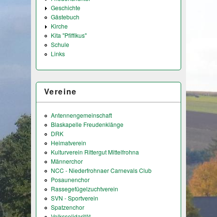
Geschichte
Gästebuch
Kirche
Kita "Pfiffikus"
Schule
Links
Vereine
Antennengemeinschaft
Blaskapelle Freudenklänge
DRK
Heimatverein
Kulturverein Rittergut Mittelfrohna
Männerchor
NCC - Niederfrohnaer Carnevals Club
Posaunenchor
Rassegefügelzuchtverein
SVN - Sportverein
Spatzenchor
Volkssolidarität