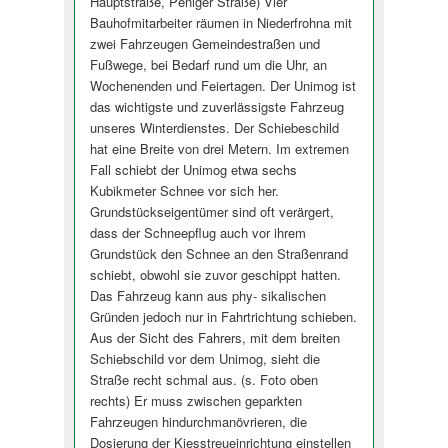
Hauptstraße, Peniger Straße) Vier
Bauhofmitarbeiter räumen in Niederfrohna mit
zwei Fahrzeugen Gemeindestraßen und
Fußwege, bei Bedarf rund um die Uhr, an
Wochenenden und Feiertagen. Der Unimog ist
das wichtigste und zuverlässigste Fahrzeug
unseres Winterdienstes. Der Schiebeschild
hat eine Breite von drei Metern. Im extremen
Fall schiebt der Unimog etwa sechs
Kubikmeter Schnee vor sich her.
Grundstücksei­gentümer sind oft verärgert,
dass der Schneepflug auch vor ihrem
Grundstück den Schnee an den Straßenrand
schiebt, obwohl sie zuvor geschippt hatten.
Das Fahrzeug kann aus phy- sikalischen
Gründen jedoch nur in Fahrtrichtung schieben.
Aus der Sicht des Fahrers, mit dem breiten
Schiebschild vor dem Unimog, sieht die
Straße recht schmal aus. (s. Foto oben
rechts) Er muss zwischen geparkten
Fahrzeugen hindurchmanövri­eren, die
Dosierung der Kiesstreueinrichtung einstellen