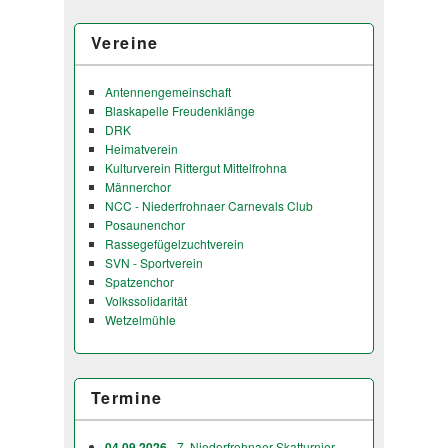
Vereine
Antennengemeinschaft
Blaskapelle Freudenklänge
DRK
Heimatverein
Kulturverein Rittergut Mittelfrohna
Männerchor
NCC - Niederfrohnaer Carnevals Club
Posaunenchor
Rassegefügelzuchtverein
SVN - Sportverein
Spatzenchor
Volkssolidarität
Wetzelmühle
Termine
04.09.2026
- 7. Niederfrohnaer Skatturnier