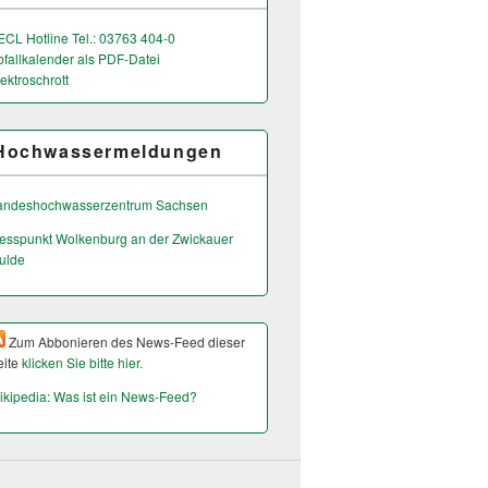
ECL Hotline Tel.: 03763 404-0
bfallkalender als PDF-Datei
ektroschrott
Hochwassermeldungen
andeshochwas­serzentrum Sachsen
esspunkt Wolkenburg an der Zwickauer
ulde
Zum Abbonieren des News-Feed dieser
eite
klicken Sie bitte hier.
ikipedia: Was ist ein News-Feed?