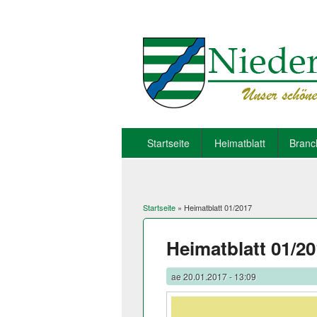
Startseite
Heimatblatt
Branc
Startseite
» Heimatblatt 01/2017
Sie sind hier
Heimatblatt 01/2
ae
20.01.2017 - 13:09