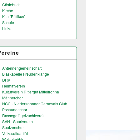
Gästebuch
Kirche
Kita "Pfiffikus"
Schule
Links
Vereine
Antennengemeinschaft
Blaskapelle Freudenklänge
DRK
Heimatverein
Kulturverein Rittergut Mittelfrohna
Männerchor
NCC - Niederfrohnaer Carnevals Club
Posaunenchor
Rassegefügelzuchtverein
SVN - Sportverein
Spatzenchor
Volkssolidarität
Wetzelmühle