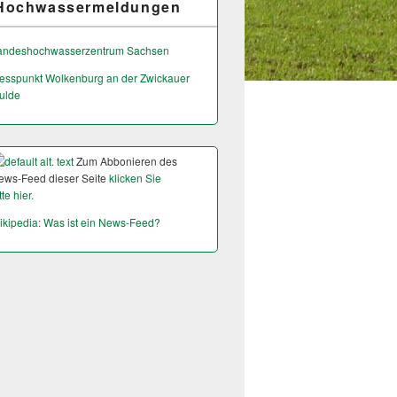
Hochwassermeldungen
andeshochwas­serzentrum Sachsen
esspunkt Wolkenburg an der Zwickauer
ulde
Zum Abbonieren des
ews-Feed dieser Seite
klicken Sie
tte hier.
ikipedia: Was ist ein News-Feed?