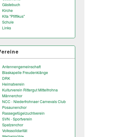
Gästebuch
Kirche
Kita "Pfiffikus"
Schule
Links
Vereine
Antennengemeinschaft
Blaskapelle Freudenklänge
DRK
Heimatverein
Kulturverein Rittergut Mittelfrohna
Männerchor
NCC - Niederfrohnaer Carnevals Club
Posaunenchor
Rassegefügelzuchtverein
SVN - Sportverein
Spatzenchor
Volkssolidarität
Wetzelmühle