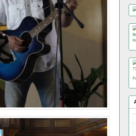
Bü
K
7
F