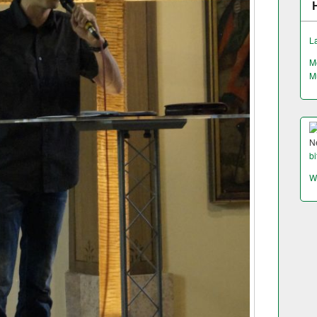
L
M
M
N
bi
W