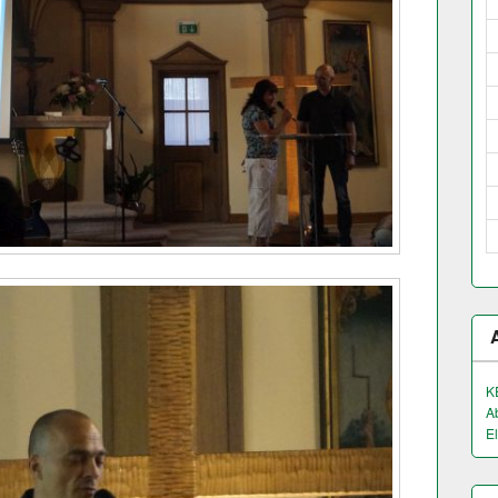
K
A
El