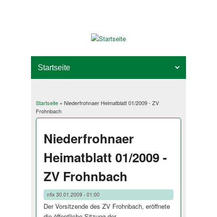
Startseite
» Niederfrohnaer Heimatblatt 01/2009 - ZV
Sie sind hier
Frohnbach
Niederfrohnaer
Heimatblatt 01/2009 -
ZV Frohnbach
nfix
30.01.2009 - 01:00
Der Vorsitzende des ZV Frohnbach, eröffnete
die öffentliche Sitzung der