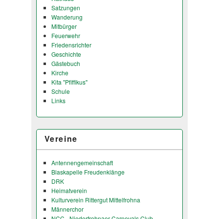
Satzungen
Wanderung
Mitbürger
Feuerwehr
Friedensrichter
Geschichte
Gästebuch
Kirche
Kita "Pfiffikus"
Schule
Links
Vereine
Antennengemeinschaft
Blaskapelle Freudenklänge
DRK
Heimatverein
Kulturverein Rittergut Mittelfrohna
Männerchor
NCC - Niederfrohnaer Carnevals Club