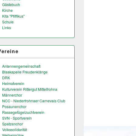
Gästebuch
Kirche
Kita "Pfiffikus"
Schule
Links
Vereine
Antennengemeinschaft
Blaskapelle Freudenklänge
DRK
Heimatverein
Kulturverein Rittergut Mittelfrohna
Männerchor
NCC - Niederfrohnaer Carnevals Club
Posaunenchor
Rassegefügelzuchtverein
SVN - Sportverein
Spatzenchor
Volkssolidarität
Wetzelmühle