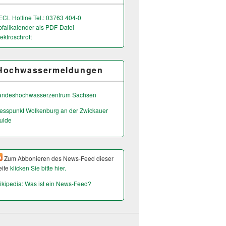
ECL Hotline Tel.: 03763 404-0
bfallkalender als PDF-Datei
ektroschrott
Hochwassermeldungen
andeshochwas­serzentrum Sachsen
esspunkt Wolkenburg an der Zwickauer
ulde
Zum Abbonieren des News-Feed dieser
eite
klicken Sie bitte hier.
ikipedia: Was ist ein News-Feed?