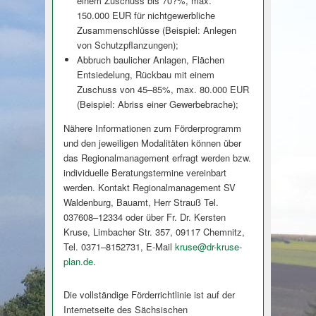
einem Zuschuss bis 70?%, max.
150.000 EUR für nichtgewerbliche
Zusammenschlüsse (Beispiel: Anlegen
von Schutzpflanzungen);
Abbruch baulicher Anlagen, Flächen
Entsiedelung, Rückbau mit einem
Zuschuss von 45–85%, max. 80.000 EUR
(Beispiel: Abriss einer Gewerbebrache);
Nähere Informationen zum Förderprogramm
und den jeweiligen Modalitäten können über
das Regionalmanagement erfragt werden bzw.
individuelle Beratungstermine vereinbart
werden. Kontakt Regionalmanagement SV
Waldenburg, Bauamt, Herr Strauß Tel.
037608–12334 oder über Fr. Dr. Kersten
Kruse, Limbacher Str. 357, 09117 Chemnitz,
Tel. 0371–8152731, E-Mail
kruse@
dr-kruse-
plan.de
.
Die vollständige Förderrichtlinie ist auf der
Internetseite des Sächsischen