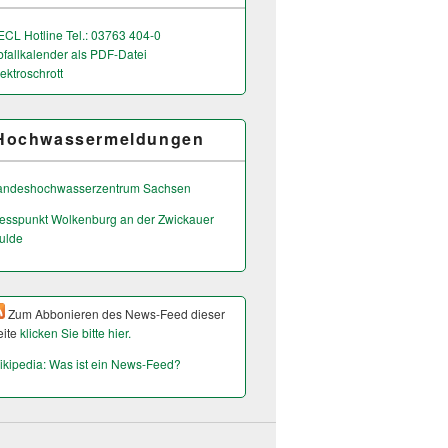
ECL Hotline Tel.: 03763 404-0
bfallkalender als PDF-Datei
ektroschrott
Hochwassermeldungen
andeshochwas­serzentrum Sachsen
esspunkt Wolkenburg an der Zwickauer
ulde
Zum Abbonieren des News-Feed dieser
eite
klicken Sie bitte hier.
ikipedia: Was ist ein News-Feed?