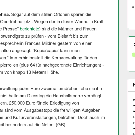
ohna.
Sogar auf dem stillen Örtchen sparen die
Oberfrohna jetzt. Wegen der in dieser Woche in Kraft
ie Presse”
berichtete
) sind die Männer und Frauen
Notwendigste zu prüfen - vom Bleistift bis zum
ssesprecherin Frances Mildner gestern von einer
halten angesagt: ”Kopierpapier kann man
ken.” Immerhin bestellt die Kernverwaltung für den
ierrollen (plus 64 für nachgeordnete Einrichtungen) -
urm von knapp 13 Metern Höhe.
erwaltung jeden Euro zweimal umdrehen, ehe sie ihn
idt hatte am Dienstag die Haushaltsperre verhängt,
gern, 250.000 Euro für die Erledigung von
ar sind vom Ausgabestopp die freiwilligen Aufgaben,
ne und Kulturveranstaltungen, betroffen. Doch auch im
it besonders auf die Noten. (GB)