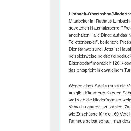
Limbach-Oberfrohna/Niederfr
Mitarbeiter im Rathaus Limbach-
getretenen Haushaltsperre (”Fre
angehalten, ”alle Dinge auf das 
Toilettenpapier”, berichtete Pre
Dienstanweisung. Jetzt ist Haus
beispielsweise beidseitig bedruc
Eigenbedarf monatlich 128 Klopap
das entspricht in etwa einem T
Wegen eines Streits muss die V
ausgibt. Kämmerer Karsten Schm
weil sich die Niederfrohnaer wei
Verwaltungsarbeit zu zahlen. Zw
wie Zuschüsse für die 160 Verei
Rathaus selbst schaut man derze