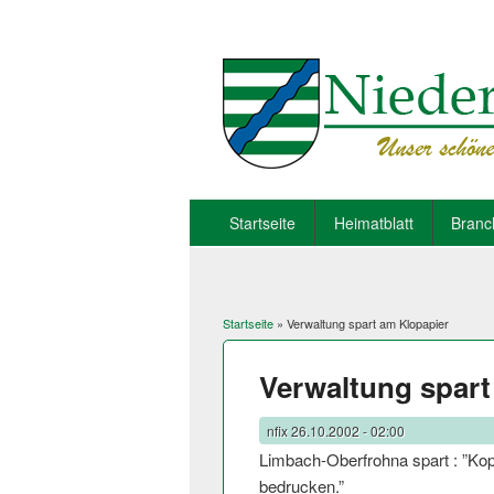
Startseite
Heimatblatt
Branc
Startseite
» Verwaltung spart am Klopapier
Sie sind hier
Verwaltung spart
nfix
26.10.2002 - 02:00
Limbach-Oberfrohna spart : ”Kop
bedrucken.”