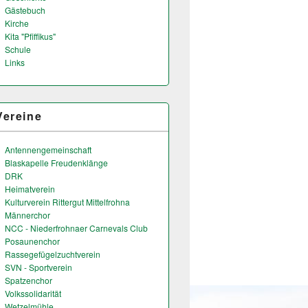
Gästebuch
Kirche
Kita "Pfiffikus"
Schule
Links
Vereine
Antennengemeinschaft
Blaskapelle Freudenklänge
DRK
Heimatverein
Kulturverein Rittergut Mittelfrohna
Männerchor
NCC - Niederfrohnaer Carnevals Club
Posaunenchor
Rassegefügelzuchtverein
SVN - Sportverein
Spatzenchor
Volkssolidarität
Wetzelmühle