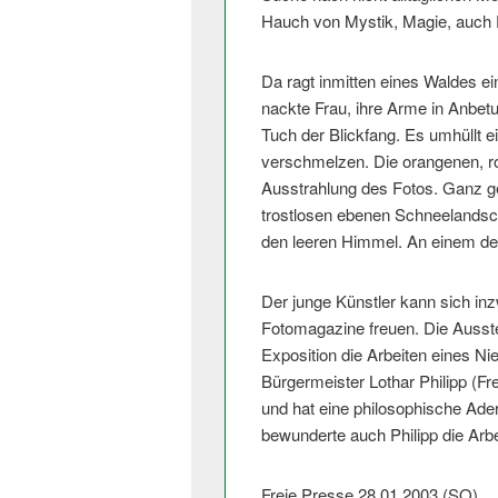
Hauch von Mystik, Magie, auch E
Da ragt inmitten eines Waldes e
nackte Frau, ihre Arme in Anbetu
Tuch der Blickfang. Es umhüllt e
verschmelzen. Die orangenen, ro
Ausstrahlung des Fotos. Ganz geg
trostlosen ebenen Schneelandsch
den leeren Himmel. An einem d
Der junge Künstler kann sich in
Fotomagazine freuen. Die Ausstel
Exposition die Arbeiten eines Nied
Bürgermeister Lothar Philipp (Fr
und hat eine philosophische Ader.
bewunderte auch Philipp die Arbe
Freie Presse 28.01.2003 (SO)