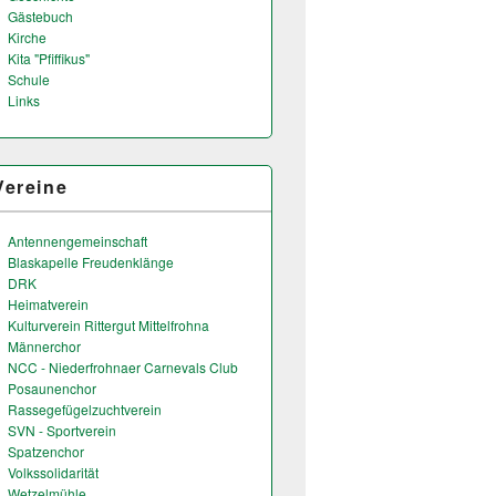
Gästebuch
Kirche
Kita "Pfiffikus"
Schule
Links
Vereine
Antennengemeinschaft
Blaskapelle Freudenklänge
DRK
Heimatverein
Kulturverein Rittergut Mittelfrohna
Männerchor
NCC - Niederfrohnaer Carnevals Club
Posaunenchor
Rassegefügelzuchtverein
SVN - Sportverein
Spatzenchor
Volkssolidarität
Wetzelmühle