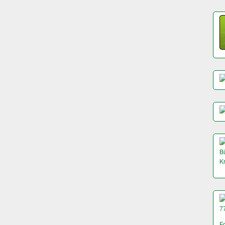
Bü
K
7
F