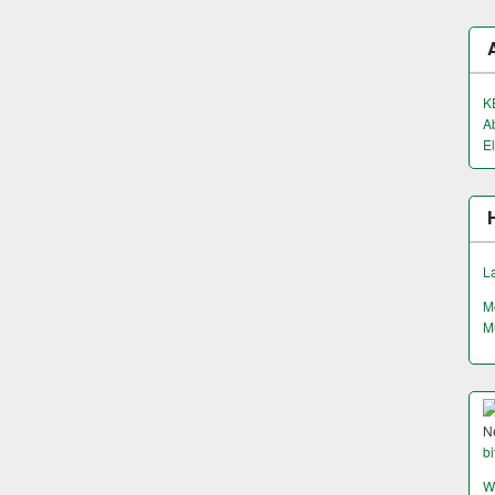
K
A
El
L
M
M
N
bi
W