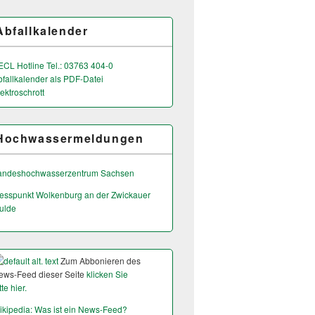
Abfallkalender
ECL Hotline Tel.: 03763 404-0
bfallkalender als PDF-Datei
ektroschrott
Hochwassermeldungen
andeshochwas­serzentrum Sachsen
esspunkt Wolkenburg an der Zwickauer
ulde
Zum Abbonieren des
ews-Feed dieser Seite
klicken Sie
tte hier.
ikipedia: Was ist ein News-Feed?