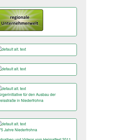
rgerinitiative für den Ausbau der
reisstraße in Niederfrohna
75 Jahre Niederfrohna
otoalben und Videos vom Heimatfest 2011