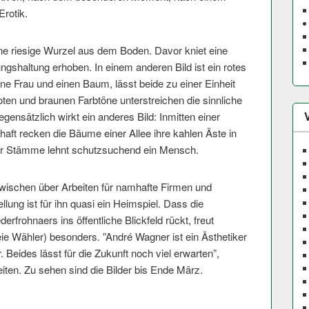
rotik.
ine riesige Wurzel aus dem Boden. Davor kniet eine
ngshaltung erhoben. In einem anderen Bild ist ein rotes
ine Frau und einen Baum, lässt beide zu einer Einheit
ten und braunen Farbtöne unterstreichen die sinnliche
ensätzlich wirkt ein anderes Bild: Inmitten einer
aft recken die Bäume einer Allee ihre kahlen Äste in
er Stämme lehnt schutzsuchend ein Mensch.
zwischen über Arbeiten für namhafte Firmen und
lung ist für ihn quasi ein Heimspiel. Dass die
erfrohnaers ins öffentliche Blickfeld rückt, freut
eie Wähler) besonders. ”André Wagner ist ein Ästhetiker
 Beides lässt für die Zukunft noch viel erwarten”,
iten. Zu sehen sind die Bilder bis Ende März.