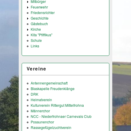
Mitbürger
Feuerwehr
Friedensrichter
Geschichte
Gästebuch
Kirche
Kita "Pfiffikus"
Schule
Links
Vereine
Antennengemeinschaft
Blaskapelle Freudenklänge
DRK
Heimatverein
Kulturverein Rittergut Mittelfrohna
Männerchor
NCC - Niederfrohnaer Carnevals Club
Posaunenchor
Rassegefügelzuchtverein