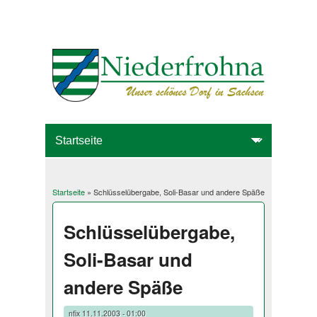
Startseite
» Schlüsselübergabe, Soli-Basar und andere Späße
Sie sind hier
Schlüsselübergabe,
Soli-Basar und
andere Späße
nfix
11.11.2003 - 01:00