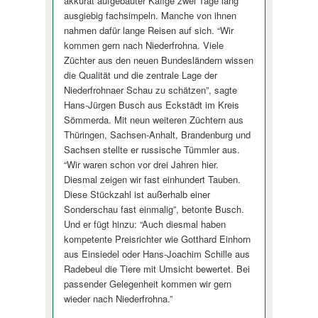
akkurat aufgebauter Käfige zwei Tage lang
ausgiebig fachsimpeln. Manche von ihnen
nahmen dafür lange Reisen auf sich. “Wir
kommen gern nach Niederfrohna. Viele
Züchter aus den neuen Bundesländern wissen
die Qualität und die zentrale Lage der
Niederfrohnaer Schau zu schätzen”, sagte
Hans-Jürgen Busch aus Eckstädt im Kreis
Sömmerda. Mit neun weiteren Züchtern aus
Thüringen, Sachsen-Anhalt, Brandenburg und
Sachsen stellte er russische Tümmler aus.
“Wir waren schon vor drei Jahren hier.
Diesmal zeigen wir fast einhundert Tauben.
Diese Stückzahl ist außerhalb einer
Sonderschau fast einmalig”, betonte Busch.
Und er fügt hinzu: “Auch diesmal haben
kompetente Preisrichter wie Gotthard Einhorn
aus Einsiedel oder Hans-Joachim Schille aus
Radebeul die Tiere mit Umsicht bewertet. Bei
passender Gelegenheit kommen wir gern
wieder nach Niederfrohna.”