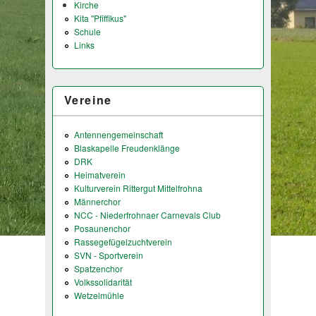
Kirche
Kita "Pfiffikus"
Schule
Links
Vereine
Antennengemeinschaft
Blaskapelle Freudenklänge
DRK
Heimatverein
Kulturverein Rittergut Mittelfrohna
Männerchor
NCC - Niederfrohnaer Carnevals Club
Posaunenchor
Rassegefügelzuchtverein
SVN - Sportverein
Spatzenchor
Volkssolidarität
Wetzelmühle