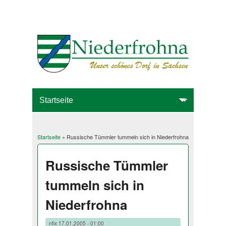
Startseite
» Russische Tümmler tummeln sich in Niederfrohna
Sie sind hier
Russische Tümmler
tummeln sich in
Niederfrohna
nfix
17.01.2005 - 01:00