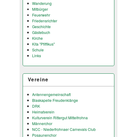
Wanderung
Mitbürger
Feuerwehr
Friedensrichter
Geschichte
Gästebuch
Kirche
Kita "Pfiffikus"
Schule
Links
Vereine
Antennengemeinschaft
Blaskapelle Freudenklänge
DRK
Heimatverein
Kulturverein Rittergut Mittelfrohna
Männerchor
NCC - Niederfrohnaer Carnevals Club
Posaunenchor