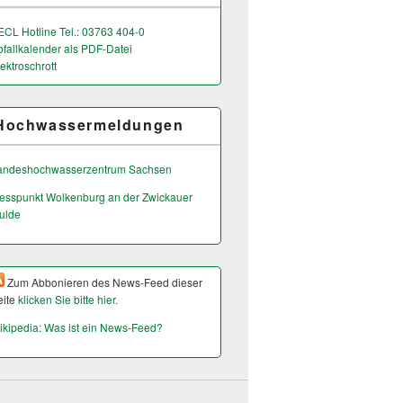
ECL Hotline Tel.: 03763 404-0
bfallkalender als PDF-Datei
ektroschrott
Hochwassermeldungen
andeshochwas­serzentrum Sachsen
esspunkt Wolkenburg an der Zwickauer
ulde
Zum Abbonieren des News-Feed dieser
eite
klicken Sie bitte hier.
ikipedia: Was ist ein News-Feed?