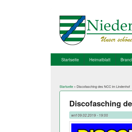
Startseite
Heimatblatt
Branc
Startseite
» Discofasching des NCC im Lindenhof
Sie sind hier
Discofasching d
wnf
09.02.2019 - 19:00