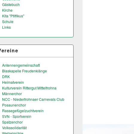
Gästebuch
Kirche
Kita "Pfiffikus"
Schule
Links
Vereine
Antennengemeinschaft
Blaskapelle Freudenklänge
DRK
Heimatverein
Kulturverein Rittergut Mittelfrohna
Männerchor
NCC - Niederfrohnaer Carnevals Club
Posaunenchor
Rassegefügelzuchtverein
SVN - Sportverein
Spatzenchor
Volkssolidarität
Wetzelmühle