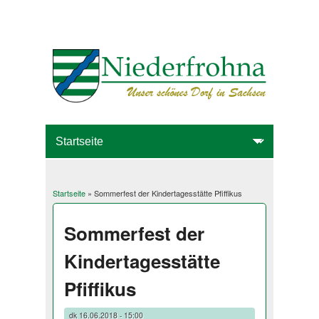
Startseite
» Sommerfest der Kindertagesstätte Pfiffikus
Sie sind hier
Sommerfest der
Kindertagesstätte
Pfiffikus
dk
16.06.2018 - 15:00