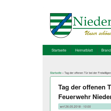
Startseite
Heimatblatt
Branc
Startseite
» Tag der offenen Tür bei der Freiwillig
Sie sind hier
Tag der offenen T
Feuerwehr Niede
wnf
26.05.2018 - 10:00