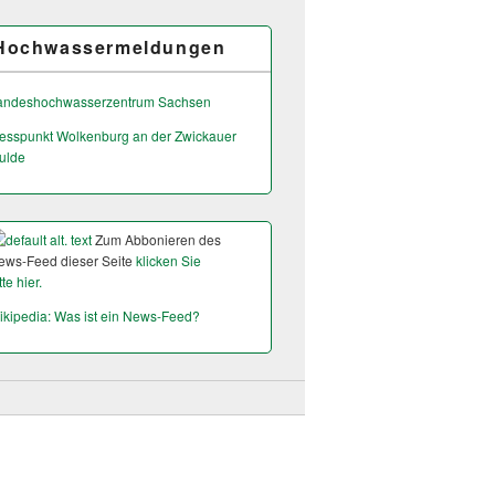
Hochwassermeldungen
andeshochwas­serzentrum Sachsen
esspunkt Wolkenburg an der Zwickauer
ulde
Zum Abbonieren des
ews-Feed dieser Seite
klicken Sie
tte hier.
ikipedia: Was ist ein News-Feed?