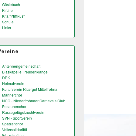
Gästebuch
Kirche
Kita "Pfiffikus"
Schule
Links
Vereine
Antennengemeinschaft
Blaskapelle Freudenklänge
DRK
Heimatverein
Kulturverein Rittergut Mittelfrohna
Männerchor
NCC - Niederfrohnaer Carnevals Club
Posaunenchor
Rassegefügelzuchtverein
SVN - Sportverein
Spatzenchor
Volkssolidarität
Wetzelmühle