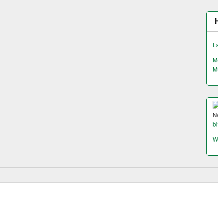
L
M
M
N
bi
W