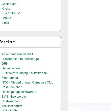
Gästebuch
Kirche
Kita "Pfiffikus"
Schule
Links
Vereine
Antennengemeinschaft
Blaskapelle Freudenklänge
DRK
Heimatverein
Kulturverein Rittergut Mittelfrohna
Männerchor
NCC - Niederfrohnaer Carnevals Club
Posaunenchor
Rassegefügelzuchtverein
SVN - Sportverein
Spatzenchor
Volkssolidarität
Wetzelmühle