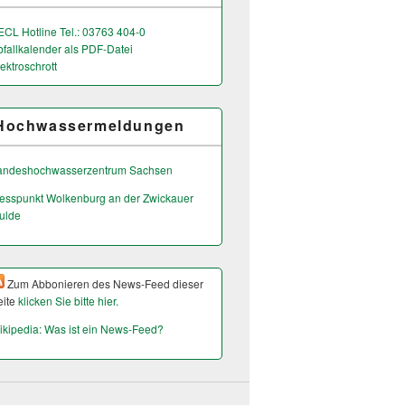
ECL Hotline Tel.: 03763 404-0
bfallkalender als PDF-Datei
ektroschrott
Hochwassermeldungen
andeshochwas­serzentrum Sachsen
esspunkt Wolkenburg an der Zwickauer
ulde
Zum Abbonieren des News-Feed dieser
eite
klicken Sie bitte hier.
ikipedia: Was ist ein News-Feed?