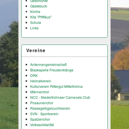
Geschichte
Gästebuch
Kirche
Kita "Pfiffikus"
Schule
Links
Vereine
Antennengemeinschaft
Blaskapelle Freudenklänge
DRK
Heimatverein
Kulturverein Rittergut Mittelfrohna
Männerchor
NCC - Niederfrohnaer Carnevals Club
Posaunenchor
Rassegefügelzuchtverein
SVN - Sportverein
Spatzenchor
Volkssolidarität