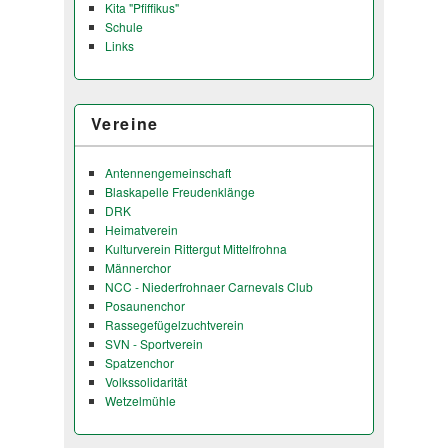
Kita "Pfiffikus"
Schule
Links
Vereine
Antennengemeinschaft
Blaskapelle Freudenklänge
DRK
Heimatverein
Kulturverein Rittergut Mittelfrohna
Männerchor
NCC - Niederfrohnaer Carnevals Club
Posaunenchor
Rassegefügelzuchtverein
SVN - Sportverein
Spatzenchor
Volkssolidarität
Wetzelmühle