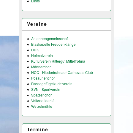
Links
Vereine
Antennengemeinschaft
Blaskapelle Freudenklänge
DRK
Heimatverein
Kulturverein Rittergut Mittelfrohna
Männerchor
NCC - Niederfrohnaer Carnevals Club
Posaunenchor
Rassegefügelzuchtverein
SVN - Sportverein
Spatzenchor
Volkssolidarität
Wetzelmühle
Termine