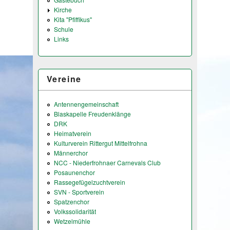
Kirche
Kita "Pfiffikus"
Schule
Links
Vereine
Antennengemeinschaft
Blaskapelle Freudenklänge
DRK
Heimatverein
Kulturverein Rittergut Mittelfrohna
Männerchor
NCC - Niederfrohnaer Carnevals Club
Posaunenchor
Rassegefügelzuchtverein
SVN - Sportverein
Spatzenchor
Volkssolidarität
Wetzelmühle