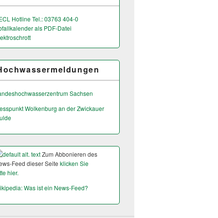
ECL Hotline Tel.: 03763 404-0
bfallkalender als PDF-Datei
ektroschrott
Hochwassermeldungen
andeshochwas­serzentrum Sachsen
esspunkt Wolkenburg an der Zwickauer
ulde
Zum Abbonieren des
ews-Feed dieser Seite
klicken Sie
tte hier.
ikipedia: Was ist ein News-Feed?