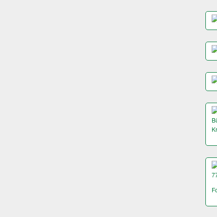
Bü
K
7
F