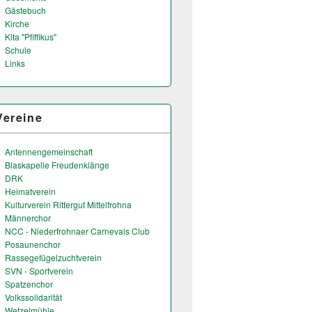
Gästebuch
Kirche
Kita "Pfiffikus"
Schule
Links
Vereine
Antennengemeinschaft
Blaskapelle Freudenklänge
DRK
Heimatverein
Kulturverein Rittergut Mittelfrohna
Männerchor
NCC - Niederfrohnaer Carnevals Club
Posaunenchor
Rassegefügelzuchtverein
SVN - Sportverein
Spatzenchor
Volkssolidarität
Wetzelmühle