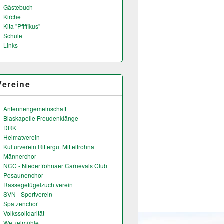
Gästebuch
Kirche
Kita "Pfiffikus"
Schule
Links
Vereine
Antennengemeinschaft
Blaskapelle Freudenklänge
DRK
Heimatverein
Kulturverein Rittergut Mittelfrohna
Männerchor
NCC - Niederfrohnaer Carnevals Club
Posaunenchor
Rassegefügelzuchtverein
SVN - Sportverein
Spatzenchor
Volkssolidarität
Wetzelmühle