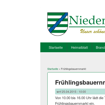
Startseite
Heimatblatt
Branc
Startseite
» Frühlingsbauernmarkt
Sie sind hier
Frühlingsbauern
wnf
25.04.2015 - 10:00
Von 10.00 bis 16.00 Uhr lädt die
Frühlingsbauer­nmarkt ein.