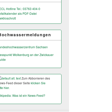
ECL Hotline Tel.: 03763 404-0
bfallkalender als PDF-Datei
ektroschrott
Hochwassermeldungen
andeshochwas­serzentrum Sachsen
esspunkt Wolkenburg an der Zwickauer
ulde
Zum Abbonieren des
ews-Feed dieser Seite
klicken Sie
tte hier.
ikipedia: Was ist ein News-Feed?