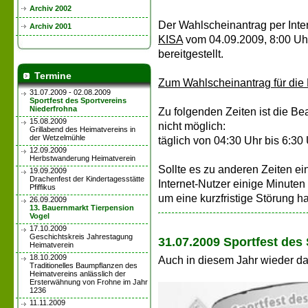
Archiv 2002
Der Wahlscheinantrag per Inte
Archiv 2001
KISA
vom 04.09.2009, 8:00 Uhr
bereitgestellt.
Termine
Zum Wahlscheinantrag für di
31.07.2009 - 02.08.2009
Sportfest des Sportvereins
Niederfrohna
Zu folgenden Zeiten ist die B
15.08.2009
nicht möglich:
Grillabend des Heimatvereins in
der Wetzelmühle
täglich von 04:30 Uhr bis 6:30 
12.09.2009
Herbstwanderung Heimatverein
Sollte es zu anderen Zeiten ei
19.09.2009
Drachenfest der Kindertagesstätte
Internet-Nutzer einige Minuten
Pfiffikus
um eine kurzfristige Störung h
26.09.2009
13. Bauernmarkt Tierpension
Vogel
17.10.2009
Geschichtskreis Jahrestagung
31.07.2009 Sportfest des
Heimatverein
18.10.2009
Auch in diesem Jahr wieder d
Traditionelles Baumpflanzen des
Heimatvereins anlässlich der
Ersterwähnung von Frohne im Jahr
1236
11.11.2009