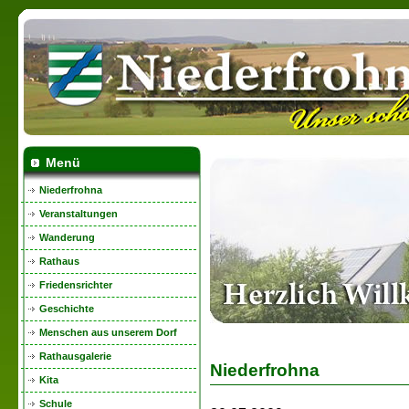
Menü
Niederfrohna
Veranstaltungen
Wanderung
Rathaus
Friedensrichter
Geschichte
Menschen aus unserem Dorf
Rathausgalerie
Niederfrohna
Kita
Schule