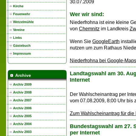
30.07.2009
Kirche
Wer wir sind:
Feuerwehr
Niederfrohna ist eine kleine 
Wetzelmühle
von
Chemnitz
im Landkreis
Zw
Vereine
Links
Wenn Sie
GoogleEarth
install
Gästebuch
nutzen um zum Rathaus Nieder
Impressum
Niederfrohna bei Google-Map
Landtagswahl am 30. Aug
Archive
Internet
Archiv 2009
Archiv 2008
Der Wahlscheinantrag per Inte
vom 07.08.2009, 8:00 Uhr bis z
Archiv 2007
Archiv 2006
Zum Wahlscheinantrag für die
Archiv 2005
Archiv 2004
Bundestagswahl am 27. S
per Internet
Archiv 2003