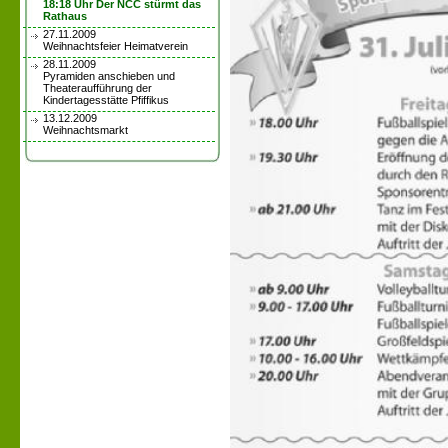
18:18 Uhr Der NCC stürmt das
Rathaus
27.11.2009
Weihnachtsfeier Heimatverein
28.11.2009
Pyramiden anschieben und
Theateraufführung der
Kindertagesstätte Pfiffikus
13.12.2009
Weihnachtsmarkt