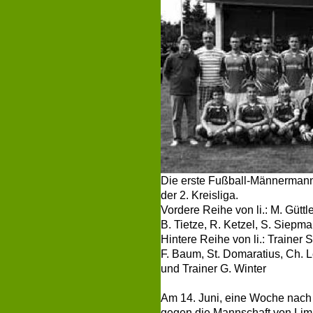
Die erste Fußball-Männermanns
der 2. Kreisliga.
Vordere Reihe von li.: M. Gütt
B. Tietze, R. Ketzel, S. Siepma
Hintere Reihe von li.: Trainer S
F. Baum, St. Domaratius, Ch. 
und Trainer G. Winter
Am 14. Juni, eine Woche nac
gegen die Mannschaft von Limb