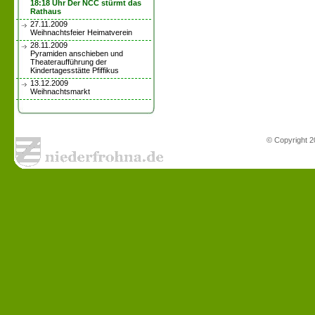
18:18 Uhr Der NCC stürmt das
Rathaus
27.11.2009
Weihnachtsfeier Heimatverein
28.11.2009
Pyramiden anschieben und
Theateraufführung der
Kindertagesstätte Pfiffikus
13.12.2009
Weihnachtsmarkt
© Copyright 2