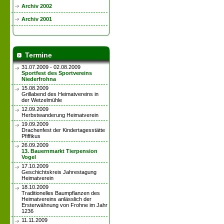
Archiv 2002
Archiv 2001
Termine
31.07.2009 - 02.08.2009
Sportfest des Sportvereins
Niederfrohna
15.08.2009
Grillabend des Heimatvereins in
der Wetzelmühle
12.09.2009
Herbstwanderung Heimatverein
19.09.2009
Drachenfest der Kindertagesstätte
Pfiffikus
26.09.2009
13. Bauernmarkt Tierpension
Vogel
17.10.2009
Geschichtskreis Jahrestagung
Heimatverein
18.10.2009
Traditionelles Baumpflanzen des
Heimatvereins anlässlich der
Ersterwähnung von Frohne im Jahr
1236
11.11.2009