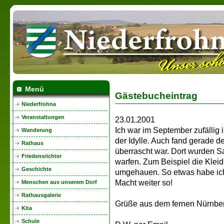
Menü
Gästebucheintrag
Niederfrohna
Veranstaltungen
23.01.2001
Ich war im September zufällig
Wanderung
der Idylle. Auch fand gerade d
Rathaus
überrascht war. Dort wurden 
Friedensrichter
warfen. Zum Beispiel die Kle
Geschichte
umgehauen. So etwas habe ich n
Macht weiter so!
Menschen aus unserem Dorf
Rathausgalerie
Grüße aus dem fernen Nürnbe
Kita
Schule