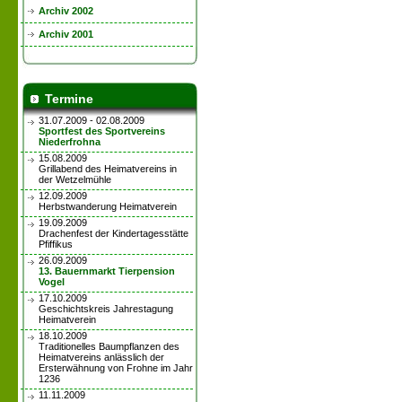
Archiv 2002
Archiv 2001
Termine
31.07.2009 - 02.08.2009
Sportfest des Sportvereins
Niederfrohna
15.08.2009
Grillabend des Heimatvereins in
der Wetzelmühle
12.09.2009
Herbstwanderung Heimatverein
19.09.2009
Drachenfest der Kindertagesstätte
Pfiffikus
26.09.2009
13. Bauernmarkt Tierpension
Vogel
17.10.2009
Geschichtskreis Jahrestagung
Heimatverein
18.10.2009
Traditionelles Baumpflanzen des
Heimatvereins anlässlich der
Ersterwähnung von Frohne im Jahr
1236
11.11.2009