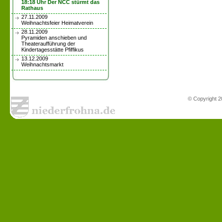
18:18 Uhr Der NCC stürmt das
Rathaus
27.11.2009
Weihnachtsfeier Heimatverein
28.11.2009
Pyramiden anschieben und
Theateraufführung der
Kindertagesstätte Pfiffikus
13.12.2009
Weihnachtsmarkt
© Copyright 2