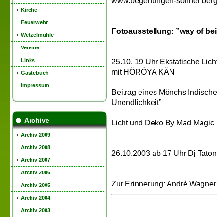
www.begehungen-sonnenberg
Kirche
Feuerwehr
Fotoausstellung: ”way of be
Wetzelmühle
Vereine
Links
25.10. 19 Uhr Ekstatische Lich
mit HÖRÖYA KÄN
Gästebuch
Impressum
Beitrag eines Mönchs Indische
Unendlichkeit”
Archive
Licht und Deko By Mad Magic
Archiv 2009
Archiv 2008
26.10.2003 ab 17 Uhr Dj Taton
Archiv 2007
Archiv 2006
Zur Erinnerung:
André Wagner -
Archiv 2005
Archiv 2004
Archiv 2003