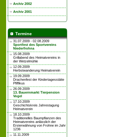
Archiv 2002
Archiv 2001
Termine
31.07.2009 - 02.08.2009
Sportfest des Sportvereins
Niederfrohna
15.08.2009
Grillabend des Heimatvereins in
der Wetzelmühle
12.09.2009
Herbstwanderung Heimatverein
19.09.2009
Drachenfest der Kindertagesstätte
Pfiffikus
26.09.2009
13. Bauernmarkt Tierpension
Vogel
17.10.2009
Geschichtskreis Jahrestagung
Heimatverein
18.10.2009
Traditionelles Baumpflanzen des
Heimatvereins anlässlich der
Ersterwähnung von Frohne im Jahr
1236
11.11.2009