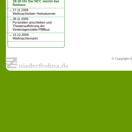
18:18 Uhr Der NCC stürmt das
Rathaus
27.11.2009
Weihnachtsfeier Heimatverein
28.11.2009
Pyramiden anschieben und
Theateraufführung der
Kindertagesstätte Pfiffikus
13.12.2009
Weihnachtsmarkt
© Copyright 2