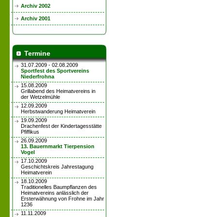
Archiv 2002
Archiv 2001
Termine
31.07.2009 - 02.08.2009
Sportfest des Sportvereins
Niederfrohna
15.08.2009
Grillabend des Heimatvereins in
der Wetzelmühle
12.09.2009
Herbstwanderung Heimatverein
19.09.2009
Drachenfest der Kindertagesstätte
Pfiffikus
26.09.2009
13. Bauernmarkt Tierpension
Vogel
17.10.2009
Geschichtskreis Jahrestagung
Heimatverein
18.10.2009
Traditionelles Baumpflanzen des
Heimatvereins anlässlich der
Ersterwähnung von Frohne im Jahr
1236
11.11.2009