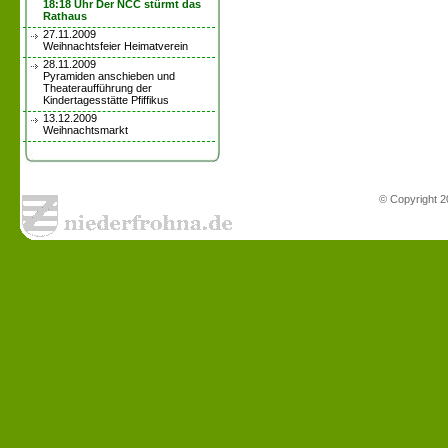
18:18 Uhr Der NCC stürmt das
Rathaus
27.11.2009
Weihnachtsfeier Heimatverein
28.11.2009
Pyramiden anschieben und
Theateraufführung der
Kindertagesstätte Pfiffikus
13.12.2009
Weihnachtsmarkt
© Copyright 2