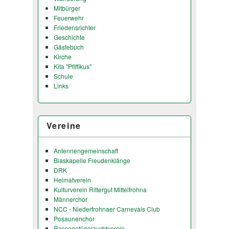
Mitbürger
Feuerwehr
Friedensrichter
Geschichte
Gästebuch
Kirche
Kita "Pfiffikus"
Schule
Links
Vereine
Antennengemeinschaft
Blaskapelle Freudenklänge
DRK
Heimatverein
Kulturverein Rittergut Mittelfrohna
Männerchor
NCC - Niederfrohnaer Carnevals Club
Posaunenchor
Rassegefügelzuchtverein