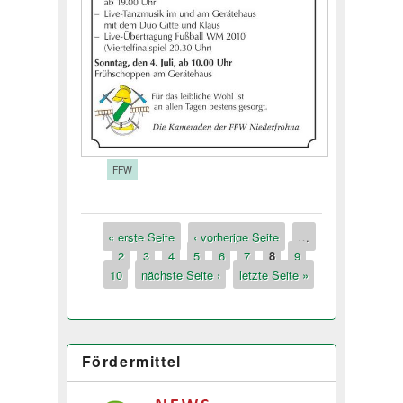
Tags:
FFW
« erste Seite
‹ vorherige Seite
…
Seiten
2
3
4
5
6
7
8
9
10
nächste Seite ›
letzte Seite »
Fördermittel