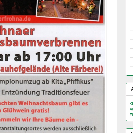
K
A
El