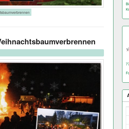
Bü
K
tsbaumverbrennen
Weihnachtsbaumverbrennen
7
F