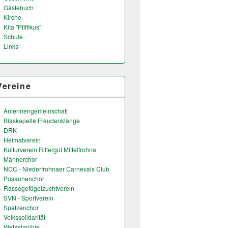
Gästebuch
Kirche
Kita "Pfiffikus"
Schule
Links
Vereine
Antennengemeinschaft
Blaskapelle Freudenklänge
DRK
Heimatverein
Kulturverein Rittergut Mittelfrohna
Männerchor
NCC - Niederfrohnaer Carnevals Club
Posaunenchor
Rassegefügelzuchtverein
SVN - Sportverein
Spatzenchor
Volkssolidarität
Wetzelmühle