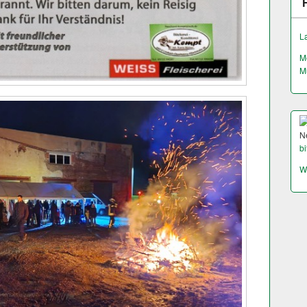
L
M
M
N
bi
W