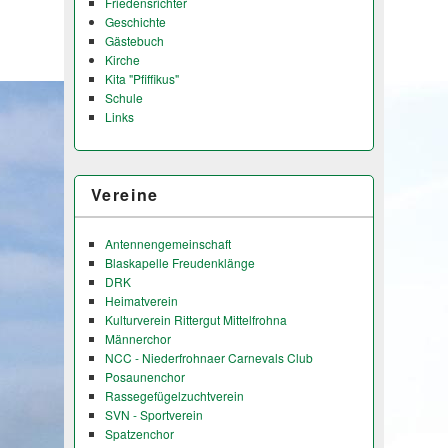
Friedensrichter
Geschichte
Gästebuch
Kirche
Kita "Pfiffikus"
Schule
Links
Vereine
Antennengemeinschaft
Blaskapelle Freudenklänge
DRK
Heimatverein
Kulturverein Rittergut Mittelfrohna
Männerchor
NCC - Niederfrohnaer Carnevals Club
Posaunenchor
Rassegefügelzuchtverein
SVN - Sportverein
Spatzenchor