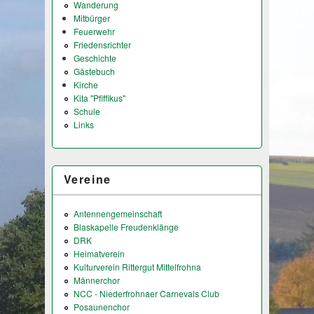
Wanderung
Mitbürger
Feuerwehr
Friedensrichter
Geschichte
Gästebuch
Kirche
Kita "Pfiffikus"
Schule
Links
Vereine
Antennengemeinschaft
Blaskapelle Freudenklänge
DRK
Heimatverein
Kulturverein Rittergut Mittelfrohna
Männerchor
NCC - Niederfrohnaer Carnevals Club
Posaunenchor