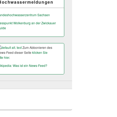
Hochwassermeldungen
andeshochwas­serzentrum Sachsen
esspunkt Wolkenburg an der Zwickauer
ulde
Zum Abbonieren des
ews-Feed dieser Seite
klicken Sie
tte hier.
ikipedia: Was ist ein News-Feed?