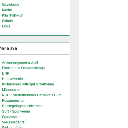
Gästebuch
Kirche
Kita "Pfiffikus"
Schule
Links
Vereine
Antennengemeinschaft
Blaskapelle Freudenklänge
DRK
Heimatverein
Kulturverein Rittergut Mittelfrohna
Männerchor
NCC - Niederfrohnaer Carnevals Club
Posaunenchor
Rassegefügelzuchtverein
SVN - Sportverein
Spatzenchor
Volkssolidarität
Wetzelmühle