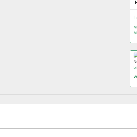
L
M
M
N
bi
W