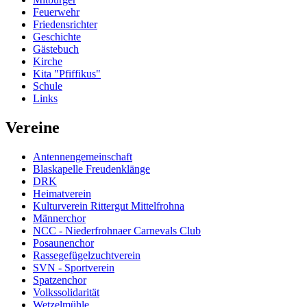
Feuerwehr
Friedensrichter
Geschichte
Gästebuch
Kirche
Kita "Pfiffikus"
Schule
Links
Vereine
Antennengemeinschaft
Blaskapelle Freudenklänge
DRK
Heimatverein
Kulturverein Rittergut Mittelfrohna
Männerchor
NCC - Niederfrohnaer Carnevals Club
Posaunenchor
Rassegefügelzuchtverein
SVN - Sportverein
Spatzenchor
Volkssolidarität
Wetzelmühle