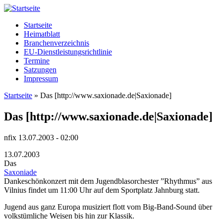
Startseite
Heimatblatt
Branchenverzeichnis
EU-Dienstleistungsrichtlinie
Termine
Satzungen
Impressum
Startseite
» Das [http://www.saxionade.de|Saxionade]
Sie sind hier
Das [http://www.saxionade.de|Saxionade]
nfix
13.07.2003 - 02:00
13.07.2003
Das
Saxoniade
Dankeschönkonzert mit dem Jugendblasorchester ”Rhythmus” aus
Vilnius findet um 11:00 Uhr auf dem Sportplatz Jahnburg statt.
Jugend aus ganz Europa musiziert flott vom Big-Band-Sound über
volkstümliche Weisen bis hin zur Klassik.