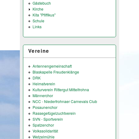
Gästebuch
Kirche
Kita "Pfiffikus"
Schule
Links
Vereine
Antennengemeinschaft
Blaskapelle Freudenklänge
DRK
Heimatverein
Kulturverein Rittergut Mittelfrohna
Männerchor
NCC - Niederfrohnaer Carnevals Club
Posaunenchor
Rassegefügelzuchtverein
SVN - Sportverein
Spatzenchor
Volkssolidarität
Wetzelmühle