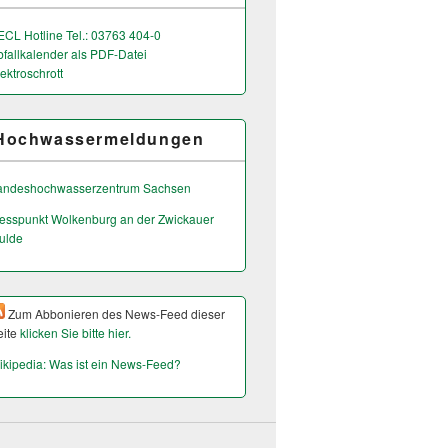
ECL Hotline Tel.: 03763 404-0
bfallkalender als PDF-Datei
ektroschrott
Hochwassermeldungen
andeshochwas­serzentrum Sachsen
esspunkt Wolkenburg an der Zwickauer
ulde
Zum Abbonieren des News-Feed dieser
eite
klicken Sie bitte hier.
ikipedia: Was ist ein News-Feed?