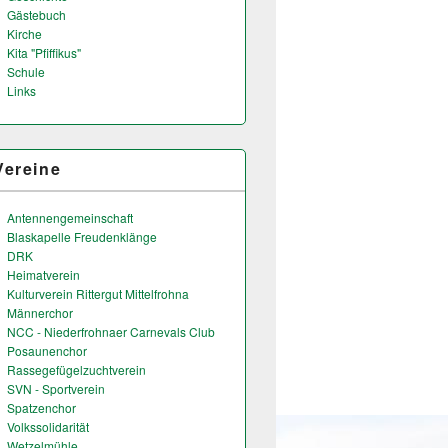
Gästebuch
Kirche
Kita "Pfiffikus"
Schule
Links
Vereine
Antennengemeinschaft
Blaskapelle Freudenklänge
DRK
Heimatverein
Kulturverein Rittergut Mittelfrohna
Männerchor
NCC - Niederfrohnaer Carnevals Club
Posaunenchor
Rassegefügelzuchtverein
SVN - Sportverein
Spatzenchor
Volkssolidarität
Wetzelmühle