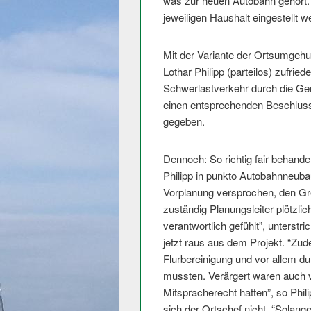
was zur neuen Autobahn gehört
jeweiligen Haushalt eingestellt w
Mit der Variante der Ortsumgehu
Lothar Philipp (parteilos) zufri
Schwerlastverkehr durch die Ge
einen entsprechenden Beschlus
gegeben.
Dennoch: So richtig fair behande
Philipp in punkto Autobahnneuba
Vorplanung versprochen, den Gr
zuständig Planungsleiter plötzlic
verantwortlich gefühlt”, unterst
jetzt raus aus dem Projekt. “Zu
Flurbereinigung und vor allem 
mussten. Verärgert waren auch v
Mitspracherecht hatten”, so Phi
sich der Ortschef nicht. “Solang