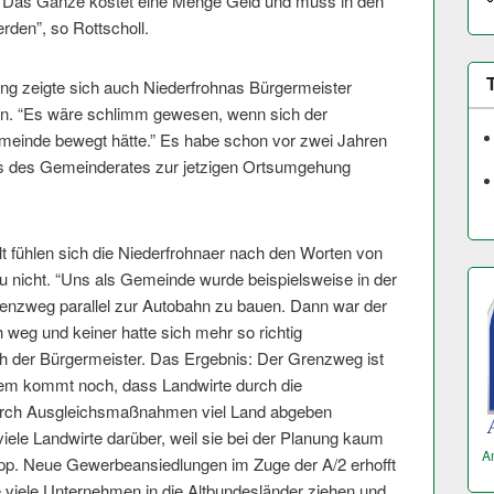
. Das Ganze kostet eine Menge Geld und muss in den
erden”, so Rottscholl.
ng zeigte sich auch Niederfrohnas Bürgermeister
eden. “Es wäre schlimm gewesen, wenn sich der
meinde bewegt hätte.” Es habe schon vor zwei Jahren
s des Gemeinderates zur jetzigen Ortsumgehung
lt fühlen sich die Niederfrohnaer nach den Worten von
u nicht. “Uns als Gemeinde wurde beispielsweise in der
enzweg parallel zur Autobahn zu bauen. Dann war der
h weg und keiner hatte sich mehr so richtig
rich der Bürgermeister. Das Ergebnis: Der Grenzweg ist
dem kommt noch, dass Landwirte durch die
durch Ausgleichsmaßnahmen viel Land abgeben
iele Landwirte darüber, weil sie bei der Planung kaum
A
lipp. Neue Gewerbeansiedlungen im Zuge der A/2 erhofft
e viele Unternehmen in die Altbundesländer ziehen und