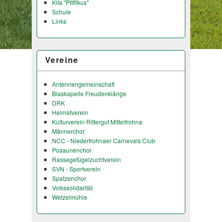
Kita "Pfiffikus"
Schule
Links
Vereine
Antennengemeinschaft
Blaskapelle Freudenklänge
DRK
Heimatverein
Kulturverein Rittergut Mittelfrohna
Männerchor
NCC - Niederfrohnaer Carnevals Club
Posaunenchor
Rassegefügelzuchtverein
SVN - Sportverein
Spatzenchor
Volkssolidarität
Wetzelmühle