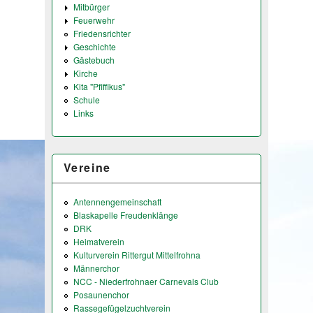
Mitbürger
Feuerwehr
Friedensrichter
Geschichte
Gästebuch
Kirche
Kita "Pfiffikus"
Schule
Links
Vereine
Antennengemeinschaft
Blaskapelle Freudenklänge
DRK
Heimatverein
Kulturverein Rittergut Mittelfrohna
Männerchor
NCC - Niederfrohnaer Carnevals Club
Posaunenchor
Rassegefügelzuchtverein