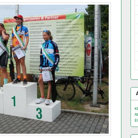
K
A
El