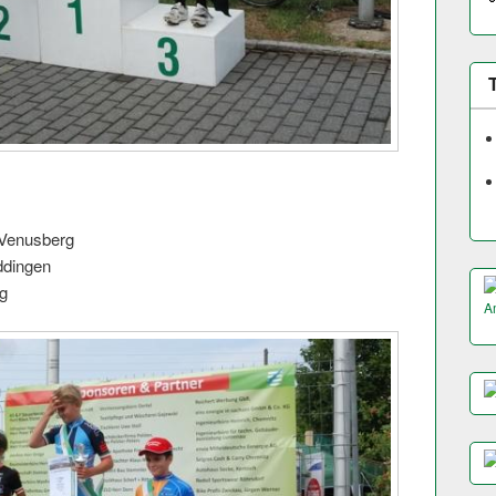
Venusberg
ddingen
g
A