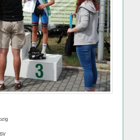
pzig
PSV