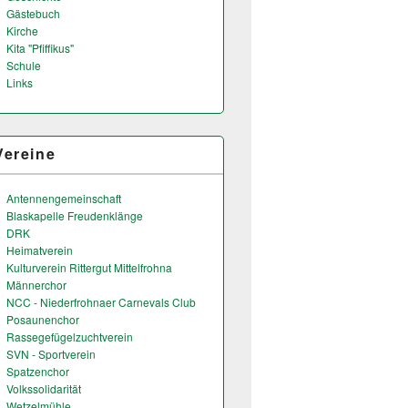
Gästebuch
Kirche
Kita "Pfiffikus"
Schule
Links
Vereine
Antennengemeinschaft
Blaskapelle Freudenklänge
DRK
Heimatverein
Kulturverein Rittergut Mittelfrohna
Männerchor
NCC - Niederfrohnaer Carnevals Club
Posaunenchor
Rassegefügelzuchtverein
SVN - Sportverein
Spatzenchor
Volkssolidarität
Wetzelmühle