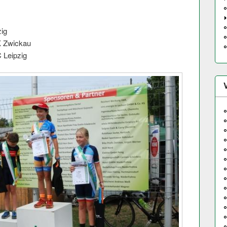
ig
 Zwickau
 Leipzig