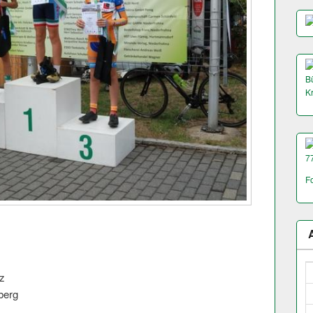
Bü
K
7
F
z
berg