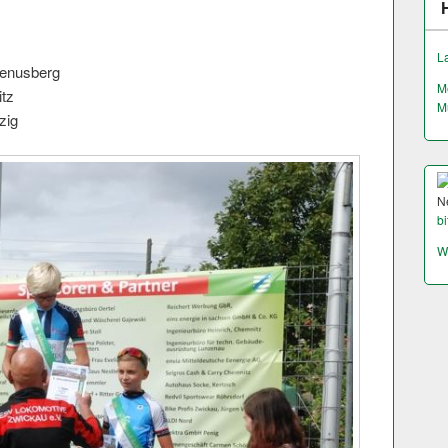
L
enusberg
M
tz
M
zig
N
bi
W