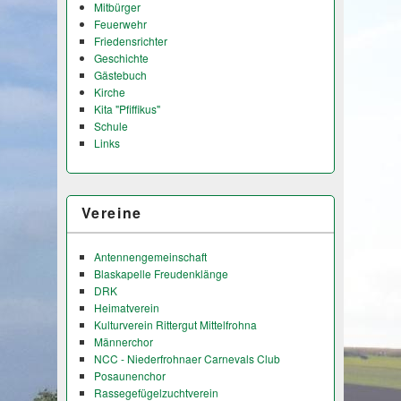
Mitbürger
Feuerwehr
Friedensrichter
Geschichte
Gästebuch
Kirche
Kita "Pfiffikus"
Schule
Links
Vereine
Antennengemeinschaft
Blaskapelle Freudenklänge
DRK
Heimatverein
Kulturverein Rittergut Mittelfrohna
Männerchor
NCC - Niederfrohnaer Carnevals Club
Posaunenchor
Rassegefügelzuchtverein